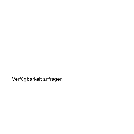
Du hast ein Projekt? 
Schick mir eine Anfrage.
Verfügbarkeit anfragen