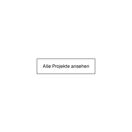
te
Vaillant aroTHERM 
eine nachhaltige Z
Alle Projekte ansehen